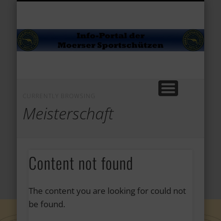
VERANSTALTUNGEN
MARKTPLATZ
MEDIATHEK
AKTUELLES
KALENDER
ÜBER UNS
JUGEND
SPORT
Sp
CURRENTLY BROWSING
Meisterschaft
Content not found
The content you are looking for could not
be found.