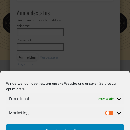
Anmeldestatus
Benutzername oder E-Mail-
Adresse
Passwort
Vergessen?
Registrieren
Termine heute
Wir verwenden Cookies, um unsere Website und unseren Service zu
14:00 bis 18:00 Uhr
–
optimieren.
Training
Funktional
Immer aktiv
Marketing
Marketing
Kontakt
Datenschutzerklärung