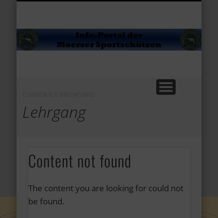
VERANSTALTUNGEN
MARKTPLATZ
MEDIATHEK
AKTUELLES
KALENDER
ÜBER UNS
JUGEND
SPORT
Sp
CURRENTLY BROWSING
Lehrgang
Content not found
The content you are looking for could not
be found.