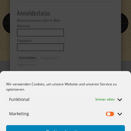
Anmeldestatus
Benutzername oder E-Mail-
Adresse
Passwort
Vergessen?
Registrieren
Termine heute
Wir verwenden Cookies, um unsere Website und unseren Service zu
14:00 bis 18:00 Uhr
–
optimieren.
Training
Funktional
Immer aktiv
Marketing
Marketing
Kontakt
Datenschutzerklärung