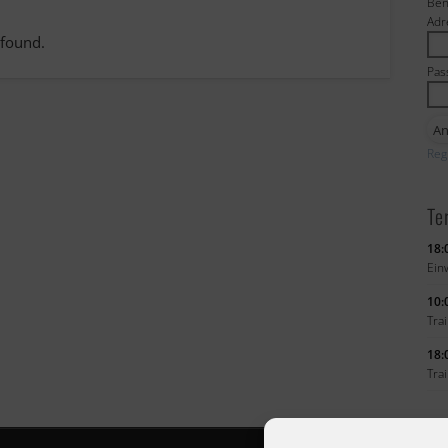
Ben
Adr
 found.
Pas
Reg
Te
18:
Ein
10:
Tra
18:
Tra