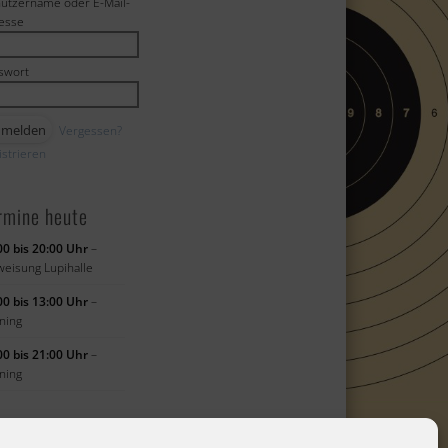
utzername oder E-Mail-
esse
swort
Vergessen?
istrieren
rmine heute
00 bis 20:00 Uhr
–
weisung Lupihalle
00 bis 13:00 Uhr
–
ining
00 bis 21:00 Uhr
–
ining