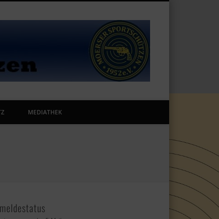
Portal der
Moerser-
TZ
MEDIATHEK
Sportschüt
meldestatus