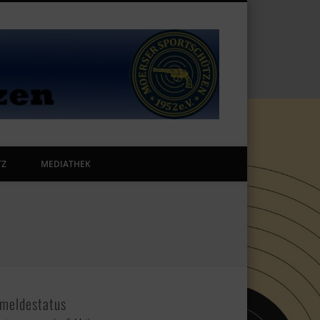
Portal der
Moerser-
TZ
MEDIATHEK
Sportschüt
meldestatus