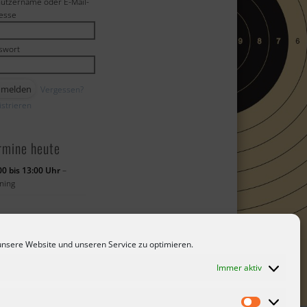
utzername oder E-Mail-
esse
swort
Vergessen?
istrieren
rmine heute
00 bis 13:00 Uhr
–
ining
nsere Website und unseren Service zu optimieren.
Immer aktiv