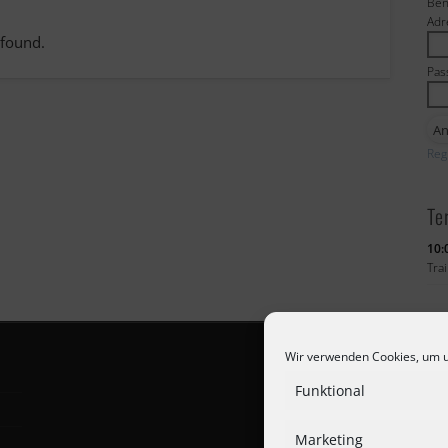
Ben
Adr
 found.
Pas
Reg
Te
10:
Tra
Wir verwenden Cookies, um u
Funktional
Marketing